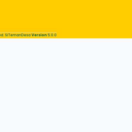
Tata Cara
Mendapatkan
Informasi Publik
Desa
rved. SiTemanDesa
Version
5.0.0
Kegiatan
Masyarakat Desa
Waetuoe
Musyawarah Desa
Penyaluran BLT
Dana Desa Tahun
Anggaran 2024
Penyaluran BLT
Dana Desa Tahun
Anggaran 2025