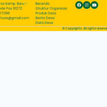
ros Kamp. Baru -
Beranda
ode Pos 91272
Struktur Organisasi
07096
Produk Desa
etuoe@gmail.com
Berita Desa
Data Desa
© Copyrights. All rights rese