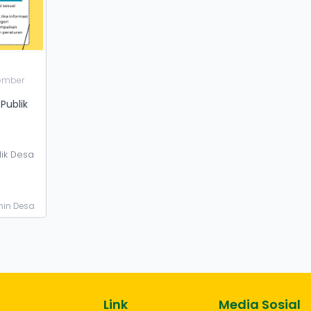
ember
Publik
ik Desa
in Desa
Link
Media Sosial