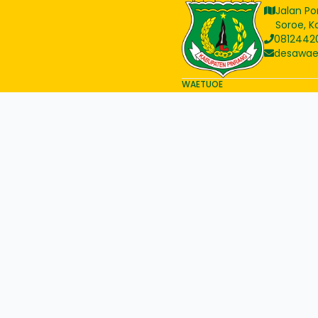
Jalan Po
Soroe, K
0812442
desawa
WAETUOE