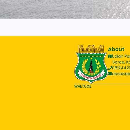
About
Jalan Po
Soroe, K
0812442
desawa
WAETUOE