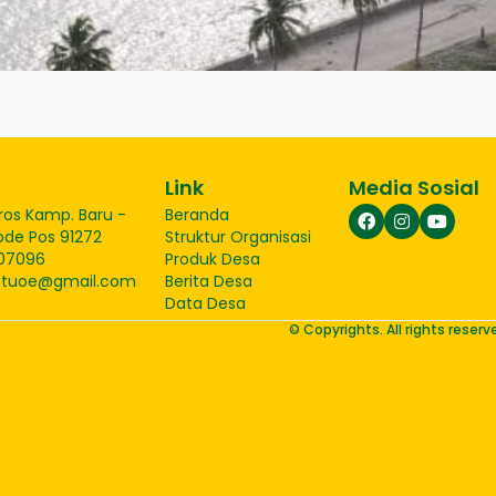
Link
Media Sosial
ros Kamp. Baru -
Beranda
ode Pos 91272
Struktur Organisasi
07096
Produk Desa
etuoe@gmail.com
Berita Desa
Data Desa
© Copyrights. All rights rese