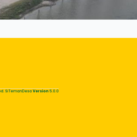
rved. SiTemanDesa
Version
5.0.0