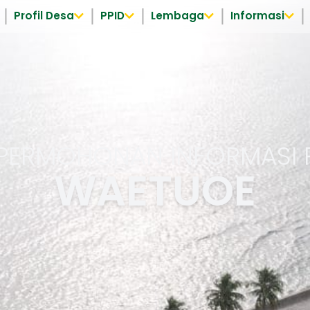
Profil Desa
PPID
Lembaga
Informasi
 PERMOHONAN INFORMASI P
WAETUOE