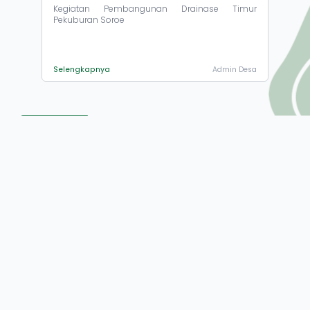
Kegiatan Pembangunan Drainase Timur
Pekuburan Soroe
Selengkapnya
Admin Desa
Pemasangan
Penyaluran
Papan
BLT Dana
Informasi
Desa
Pada Setiap
Tahun
Kategori Lainnya
Kegiatan
Anggaran
Fisik Tahun
2023
Anggaran
2023
About
Jalan Poros Kamp. Baru - Soroe, Kode Pos 91272
081244207096
desawaetuoe@gmail.com