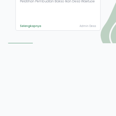
Pelatihan Pembuatan Bakso Ikan Desa Waetuoe
Selengkapnya
Admin Desa
Pemasangan
Penyaluran
Papan
BLT Dana
Informasi
Desa
Pada Setiap
Tahun
Kategori Lainnya
Kegiatan
Anggaran
Fisik Tahun
2023
Anggaran
2023
About
Jalan Poros Kamp. Baru - Soroe, Kode Pos 91272
081244207096
desawaetuoe@gmail.com