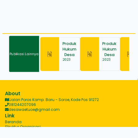
Produk
Produk
Hukum
Hukum
Publikasi Lainnya
Desa
Desa
2023
2023
About
Jalan Poros Kamp. Baru - Soroe, Kode Pos 91272
081244207096
desawaetuoe@gmail.com
Link
Beranda
Struktur Organisasi
Produk Desa
Berita Desa