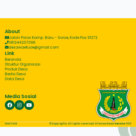
About
Jalan Poros Kamp. Baru - Soroe, Kode Pos 91272
081244207096
desawaetuoe@gmail.com
Link
Beranda
Struktur Organisasi
Produk Desa
Berita Desa
Data Desa
Media Sosial
WAETUOE
© Copyrights. All rights reserved. SiTemanDesa
Version
5.0.0